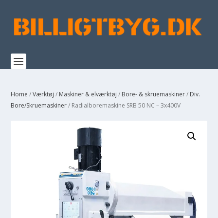
Home
/
Værktøj
/
Maskiner & elværktøj
/
Bore- & skruemaskiner
/
Div.
Bore/Skruemaskiner
/ Radialboremaskine SRB 50 NC – 3x400V