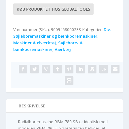
KØB PRODUKTET HOS GLOBALTOOLS
Varenummer (SKU):
9009468000233
Kategorier:
Div.
Søjleboremaskiner og bænkboremaskiner
,
Maskiner & elværktøj
,
Søjlebore- &
bænkboremaskiner
,
Værktøj
BESKRIVELSE
Radialboremaskine RBM 780 SB er identisk med
modellen RBM 780 T. Søjleføringen betyder, at