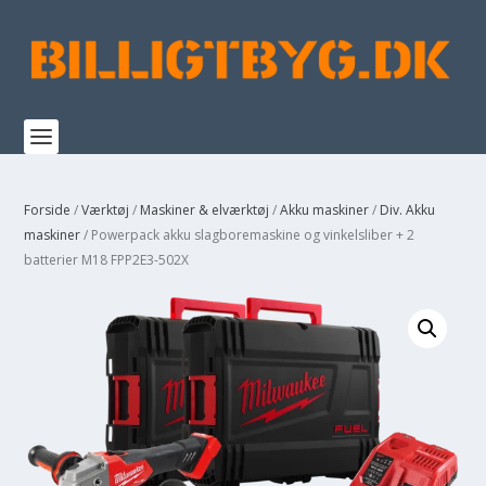
Forside
/
Værktøj
/
Maskiner & elværktøj
/
Akku maskiner
/
Div. Akku
maskiner
/ Powerpack akku slagboremaskine og vinkelsliber + 2
batterier M18 FPP2E3-502X