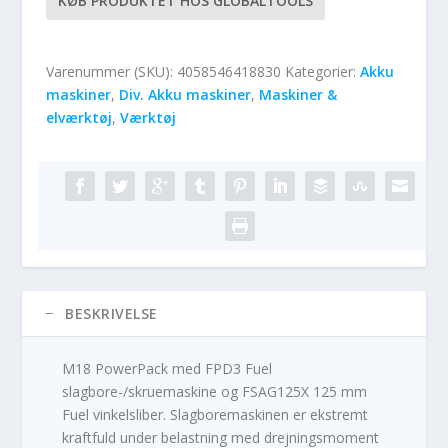
KØB PRODUKTET HOS GLOBALTOOLS
Varenummer (SKU):
4058546418830
Kategorier:
Akku
maskiner
,
Div. Akku maskiner
,
Maskiner &
elværktøj
,
Værktøj
BESKRIVELSE
M18 PowerPack med FPD3 Fuel
slagbore-/skruemaskine og FSAG125X 125 mm
Fuel vinkelsliber. Slagboremaskinen er ekstremt
kraftfuld under belastning med drejningsmoment