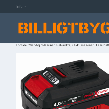
Info
Forside
/
Værktøj
/
Maskiner & elværktøj
/
Akku maskiner
/
Løse batte