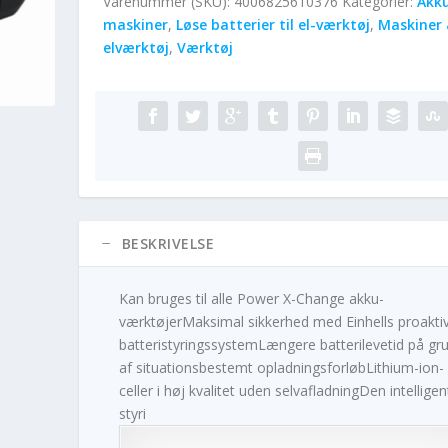
Varenummer (SKU):
4006825610376
Kategorier:
Akk
maskiner
,
Løse batterier til el-værktøj
,
Maskiner 
elværktøj
,
Værktøj
BESKRIVELSE
Kan bruges til alle Power X-Change akku-
værktøjerMaksimal sikkerhed med Einhells proakti
batteristyringssystemLængere batterilevetid på gr
af situationsbestemt opladningsforløbLithium-ion-
celler i høj kvalitet uden selvafladningDen intelligen
styri