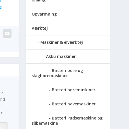
u
&
Opvarmning
Værktøj
Maskiner & elværktøj
Akku maskiner
Batteri bore og
slagboremaskiner
Batteri boremaskiner
ve
und
Batteri havemaskiner
te
Batteri Pudsemaskine og
slibemaskine