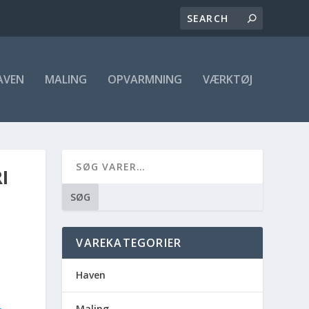
AVEN
MALING
OPVARMNING
VÆRKTØJ
I
SØG
VAREKATEGORIER
Haven
Maling