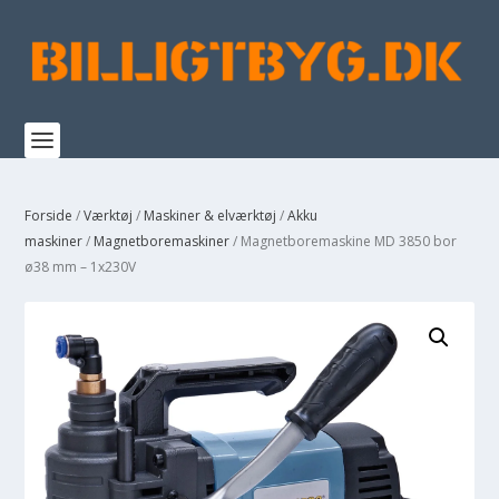
Forside
/
Værktøj
/
Maskiner & elværktøj
/
Akku
maskiner
/
Magnetboremaskiner
/ Magnetboremaskine MD 3850 bor
ø38 mm – 1x230V