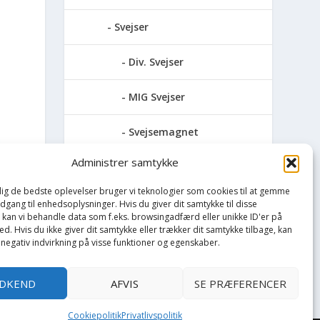
Svejser
Div. Svejser
MIG Svejser
Svejsemagnet
Administrer samtykke
Svejserøgsuger
 dig de bedste oplevelser bruger vi teknologier som cookies til at gemme
TIG Svejser
adgang til enhedsoplysninger. Hvis du giver dit samtykke til disse
, kan vi behandle data som f.eks. browsingadfærd eller unikke ID'er på
 200
d. Hvis du ikke giver dit samtykke eller trækker dit samtykke tilbage, kan
Søjlebore- &
 negativ indvirkning på visse funktioner og egenskaber.
bænkboremaskiner
DKEND
AFVIS
SE PRÆFERENCER
Cookiepolitik
Privatlivspolitik