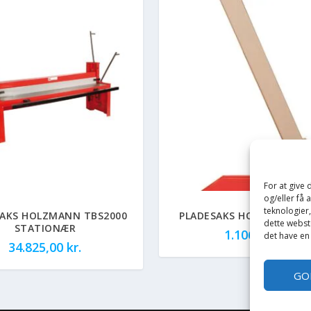
For at give
og/eller få 
teknologier
SAKS HOLZMANN TBS2000
PLADESAKS HOLZMANN HS
dette webste
STATIONÆR
1.106,00
kr.
det have en
34.825,00
kr.
GO