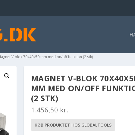
H
Magnet V-blok 70x40x50 mm med on/off funktion (2 stk)
MAGNET V-BLOK 70X40X5
MM MED ON/OFF FUNKTI
(2 STK)
1.456,50
kr.
KØB PRODUKTET HOS GLOBALTOOLS