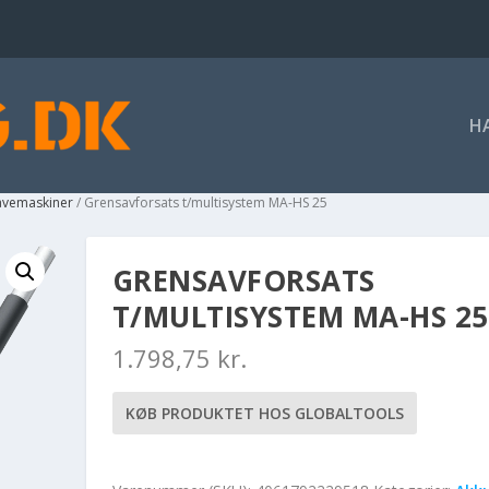
H
havemaskiner
/ Grensavforsats t/multisystem MA-HS 25
GRENSAVFORSATS
T/MULTISYSTEM MA-HS 25
1.798,75
kr.
KØB PRODUKTET HOS GLOBALTOOLS