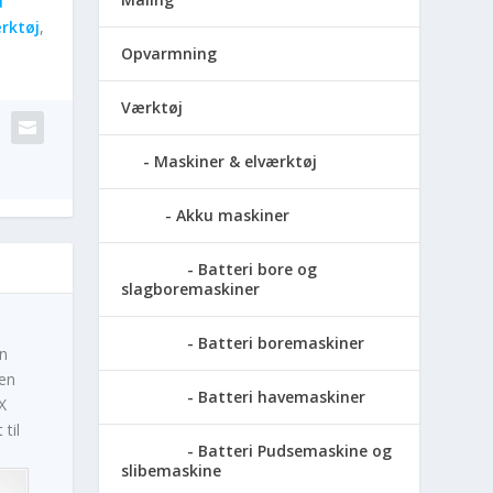
u
rktøj
,
Opvarmning
Værktøj
Maskiner & elværktøj
Akku maskiner
Batteri bore og
slagboremaskiner
Batteri boremaskiner
en
men
Batteri havemaskiner
X
til
Batteri Pudsemaskine og
slibemaskine