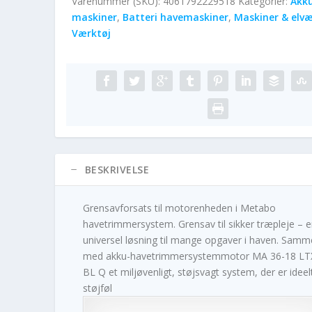
Varenummer (SKU):
4061792229518
Kategorier:
Akk
maskiner
,
Batteri havemaskiner
,
Maskiner & elvæ
Værktøj
BESKRIVELSE
Grensavforsats til motorenheden i Metabo
havetrimmersystem. Grensav til sikker træpleje – 
universel løsning til mange opgaver i haven. Sam
med akku-havetrimmersystemmotor MA 36-18 LT
BL Q et miljøvenligt, støjsvagt system, der er ideelt 
støjføl