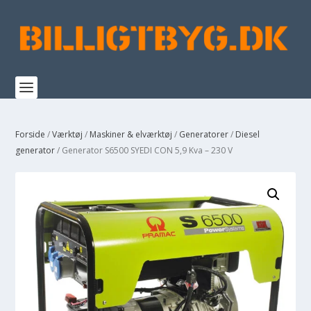
Forside
/
Værktøj
/
Maskiner & elværktøj
/
Generatorer
/
Diesel
generator
/ Generator S6500 SYEDI CON 5,9 Kva – 230 V