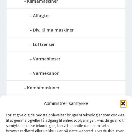
Klimamaskiner
Affugter
Div. Klima maskiner
Luftrenser
Varmeblæser
Varmekanon
Kombimaskiner
Kompressor
Administrer samtykke
For at give dig de bedste oplevelser bruger vi teknologier som cookies
Pressemaskiner
til at gemme og/eller få adgang til enhedsoplysninger. Hvis du giver dit
samtykke til disse teknologier, kan vi behandle data som f.eks.
Save
browsingadfærd eller unikke ID'er på dette websted. Hvis du ikke giver