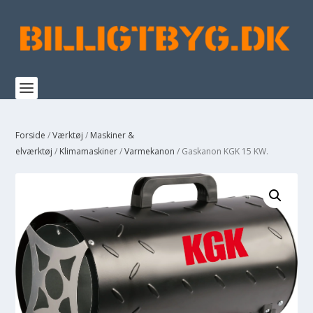
Forside
/
Værktøj
/
Maskiner &
elværktøj
/
Klimamaskiner
/
Varmekanon
/ Gaskanon KGK 15 KW.