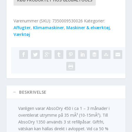
Varenummer (SKU):
7350009530026
Kategorier:
Affugter
,
Klimamaskiner
,
Maskiner & elværktøj
,
Værktøj
BESKRIVELSE
Vanligen varar AbsoDry 450 i ca 1 – 3 månader i
oventilerat utrymme på 35 mÂ³ (10-15mÂ²). Till
AbsoDry 1350 används 3 st refillpåsar. Giftfri,
vätskan kan hällas direkt i avloppet. Vid ca 50 %