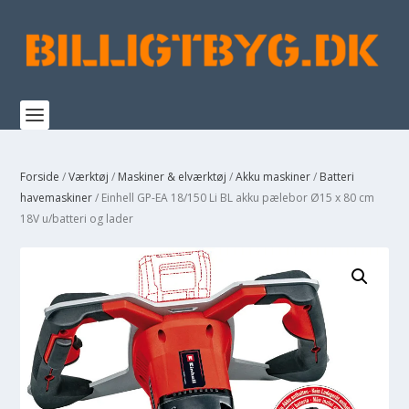
Forside
/
Værktøj
/
Maskiner & elværktøj
/
Akku maskiner
/
Batteri
havemaskiner
/ Einhell GP-EA 18/150 Li BL akku pælebor Ø15 x 80 cm
18V u/batteri og lader