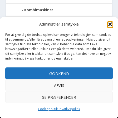
Kombimaskiner
Kompressor
Administrer samtykke
For at give dig de bedste oplevelser bruger vi teknologier som cookies
Pressemaskiner
til at gemme og/eller få adgang til enhedsoplysninger. Hvis du giver dit
samtykke til disse teknologier, kan vi behandle data som f.eks.
Save
browsingadfærd eller unikke ID'er på dette websted. Hvis du ikke giver
dit samtykke eller trækker dit samtykke tilbage, kan det have en negativ
indvirkning på visse funktioner og egenskaber.
Slibemaskiner
GODKEND
Svejser
AFVIS
Søjlebore- & bænkboremaskiner
SE PRÆFERENCER
Cookiepolitik
Privatlivspolitik
Copyright BilligtByg.dk -
-
Cookie politik
Privatlivspolitik