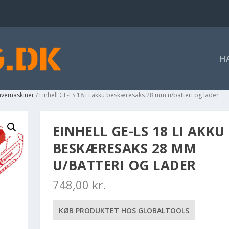
H
havemaskiner
/ Einhell GE-LS 18 Li akku beskæresaks 28 mm u/batteri og lader
EINHELL GE-LS 18 LI AKKU
BESKÆRESAKS 28 MM
U/BATTERI OG LADER
748,00
kr.
KØB PRODUKTET HOS GLOBALTOOLS