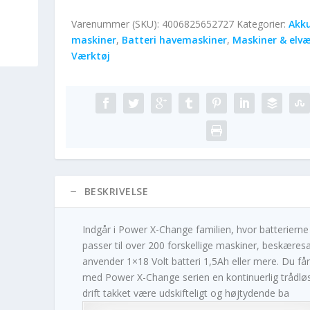
Varenummer (SKU):
4006825652727
Kategorier:
Akk
maskiner
,
Batteri havemaskiner
,
Maskiner & elvæ
Værktøj
BESKRIVELSE
Indgår i Power X-Change familien, hvor batterierne
passer til over 200 forskellige maskiner, beskæres
anvender 1×18 Volt batteri 1,5Ah eller mere. Du får
med Power X-Change serien en kontinuerlig trådlø
drift takket være udskifteligt og højtydende ba