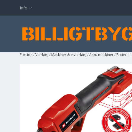
Info
Forside
/
Værktøj
/
Maskiner & elværktøj
/
Akku maskiner
/
Batteri 