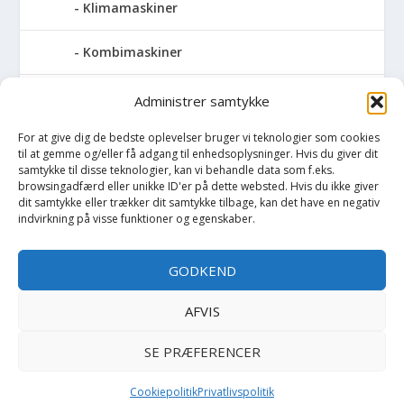
Klimamaskiner
Kombimaskiner
Kompressor
Administrer samtykke
For at give dig de bedste oplevelser bruger vi teknologier som cookies
Pressemaskiner
til at gemme og/eller få adgang til enhedsoplysninger. Hvis du giver dit
samtykke til disse teknologier, kan vi behandle data som f.eks.
Save
browsingadfærd eller unikke ID'er på dette websted. Hvis du ikke giver
dit samtykke eller trækker dit samtykke tilbage, kan det have en negativ
indvirkning på visse funktioner og egenskaber.
Slibemaskiner
GODKEND
Svejser
AFVIS
Søjlebore- & bænkboremaskiner
SE PRÆFERENCER
Cookiepolitik
Privatlivspolitik
Copyright BilligtByg.dk -
-
Cookie politik
Privatlivspolitik