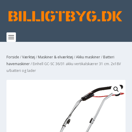
Forside
/
Værktøj
/
Maskiner & elværktøj
/
Akku maskiner
/
Batteri
havemaskiner
/ Einhell GC-SC 36/31 akku vertikalskærer 31 cm. 2x18V
u/batteri og lader