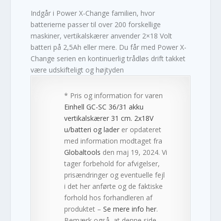
Indgår i Power X-Change familien, hvor
batterierne passer til over 200 forskellige
maskiner, vertikalskærer anvender 2×18 Volt
batteri på 2,5Ah eller mere. Du får med Power X-
Change serien en kontinuerlig trådløs drift takket
være udskifteligt og højtyden
* Pris og information for varen
Einhell GC-SC 36/31 akku
vertikalskærer 31 cm. 2x18V
u/batteri og lader
er opdateret
med information modtaget fra
Globaltools
den maj 19, 2024. Vi
tager forbehold for afvigelser,
prisændringer og eventuelle fejl
i det her anførte og de faktiske
forhold hos forhandleren af
produktet –
Se mere info her
.
Bemærk også, at denne side