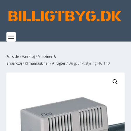
Forside
/
Værktøj
/
Maskiner &
elværktøj
/
Klimamaskiner
/
Affugter
/ Dugpunkt styring HG 140