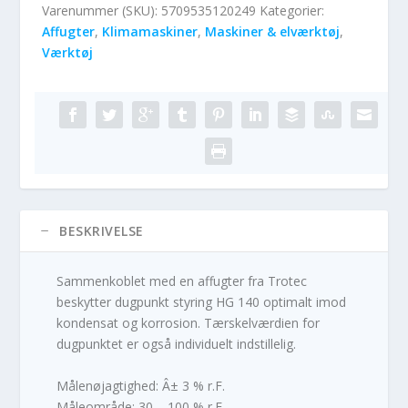
Varenummer (SKU):
5709535120249
Kategorier:
Affugter
,
Klimamaskiner
,
Maskiner & elværktøj
,
Værktøj
BESKRIVELSE
Sammenkoblet med en affugter fra Trotec
beskytter dugpunkt styring HG 140 optimalt imod
kondensat og korrosion. Tærskelværdien for
dugpunktet er også individuelt indstillelig.
Målenøjagtighed: Â± 3 % r.F.
Måleområde: 30 – 100 % r.F.