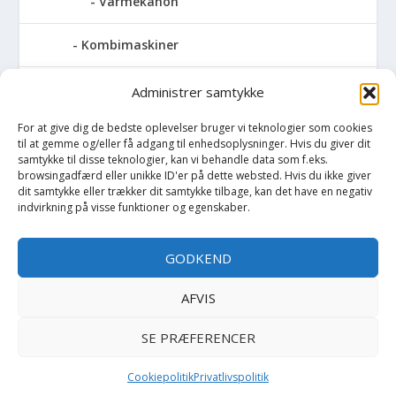
Varmekanon
Kombimaskiner
Kompressor
Administrer samtykke
For at give dig de bedste oplevelser bruger vi teknologier som cookies
Pressemaskiner
til at gemme og/eller få adgang til enhedsoplysninger. Hvis du giver dit
samtykke til disse teknologier, kan vi behandle data som f.eks.
Save
browsingadfærd eller unikke ID'er på dette websted. Hvis du ikke giver
dit samtykke eller trækker dit samtykke tilbage, kan det have en negativ
indvirkning på visse funktioner og egenskaber.
Slibemaskiner
GODKEND
Svejser
AFVIS
Søjlebore- & bænkboremaskiner
SE PRÆFERENCER
Cookiepolitik
Privatlivspolitik
Copyright BilligtByg.dk -
-
Cookie politik
Privatlivspolitik