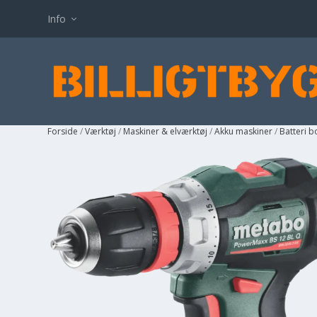
Info
Forside
/
Værktøj
/
Maskiner & elværktøj
/
Akku maskiner
/
Batteri 