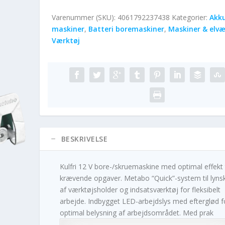
Varenummer (SKU):
4061792237438
Kategorier:
Akk
maskiner
,
Batteri boremaskiner
,
Maskiner & elvæ
Værktøj
BESKRIVELSE
Kulfri 12 V bore-/skruemaskine med optimal effekt t
krævende opgaver. Metabo “Quick”-system til lynsk
af værktøjsholder og indsatsværktøj for fleksibelt
arbejde. Indbygget LED-arbejdslys med efterglød f
optimal belysning af arbejdsområdet. Med prak