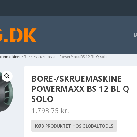
H
boremaskiner
/ Bore-/skruemaskine PowerMaxx BS 12 BL Q solo
BORE-/SKRUEMASKINE
POWERMAXX BS 12 BL Q
SOLO
1.798,75
kr.
KØB PRODUKTET HOS GLOBALTOOLS