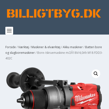
Forside
/
Værktøj
/
Maskiner & elværktøj
/
Akku maskiner
/
Batteri bore
og slagboremaskiner
/ Bore-/skruemaskine m/2Ã18V/4,0Ah M18 FDD3-
402C