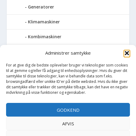
Generatorer
Klimamaskiner
Kombimaskiner
Kompressor
Administrer samtykke
For at give dig de bedste oplevelser bruger vi teknologier som cookies
Pressemaskiner
til at gemme og/eller få adgang til enhedsoplysninger. Hvis du giver dit
samtykke til disse teknologier, kan vi behandle data som f.eks.
Save
browsingadfærd eller unikke ID'er på dette websted. Hvis du ikke giver
dit samtykke eller trækker dit samtykke tilbage, kan det have en negativ
indvirkning på visse funktioner og egenskaber.
Slibemaskiner
GODKEND
Svejser
AFVIS
Søjlebore- & bænkboremaskiner