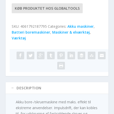
KØB PRODUKTET HOS GLOBALTOOLS
SKU:
4061792187795
Categories:
Akku maskiner
,
Batteri boremaskiner
,
Maskiner & elværktøj
,
Værktøj
DESCRIPTION
Akku bore-/skruemaskine med maks. effekt til
ekstreme anvendelser. Impulsdrift, der kan kobles
til, for udskruning af fastsiddende skruer og