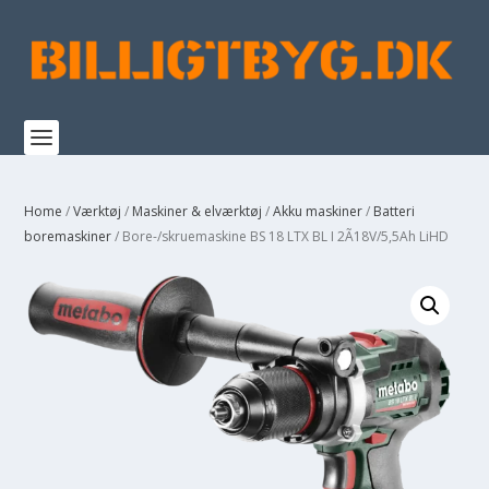
Home
/
Værktøj
/
Maskiner & elværktøj
/
Akku maskiner
/
Batteri
boremaskiner
/ Bore-/skruemaskine BS 18 LTX BL I 2Ã18V/5,5Ah LiHD