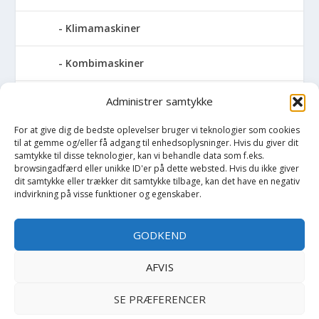
Klimamaskiner
Kombimaskiner
Kompressor
Administrer samtykke
For at give dig de bedste oplevelser bruger vi teknologier som cookies
Pressemaskiner
til at gemme og/eller få adgang til enhedsoplysninger. Hvis du giver dit
samtykke til disse teknologier, kan vi behandle data som f.eks.
Save
browsingadfærd eller unikke ID'er på dette websted. Hvis du ikke giver
dit samtykke eller trækker dit samtykke tilbage, kan det have en negativ
indvirkning på visse funktioner og egenskaber.
Slibemaskiner
GODKEND
Svejser
AFVIS
Søjlebore- & bænkboremaskiner
SE PRÆFERENCER