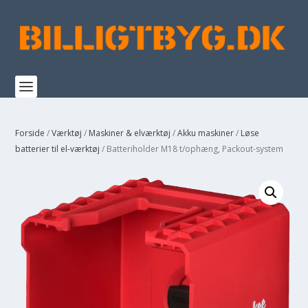
Forside
/
Værktøj
/
Maskiner & elværktøj
/
Akku maskiner
/
Løse
batterier til el-værktøj
/ Batteriholder M18 t/ophæng, Packout-system