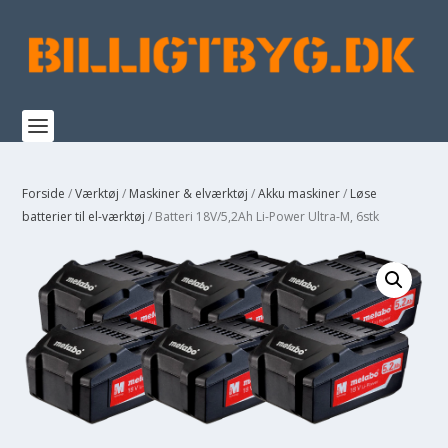
Forside
/
Værktøj
/
Maskiner & elværktøj
/
Akku maskiner
/
Løse
batterier til el-værktøj
/ Batteri 18V/5,2Ah Li-Power Ultra-M, 6stk