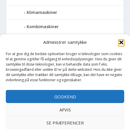
Klimamaskiner
Kombimaskiner
Kompressor
Administrer samtykke
For at give dig de bedste oplevelser bruger vi teknologier som cookies
Pressemaskiner
til at gemme og/eller få adgang til enhedsoplysninger. Hvis du giver dit
samtykke til disse teknologier, kan vi behandle data som f.eks.
Save
browsingadfærd eller unikke ID'er på dette websted. Hvis du ikke giver
dit samtykke eller trækker dit samtykke tilbage, kan det have en negativ
indvirkning på visse funktioner og egenskaber.
Slibemaskiner
GODKEND
Svejser
AFVIS
Søjlebore- & bænkboremaskiner
SE PRÆFERENCER