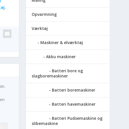
Maling
u
tøj
,
Opvarmning
Værktøj
Maskiner & elværktøj
Akku maskiner
Batteri bore og
slagboremaskiner
in.
Batteri boremaskiner
ren
Batteri havemaskiner
Batteri Pudsemaskine og
slibemaskine