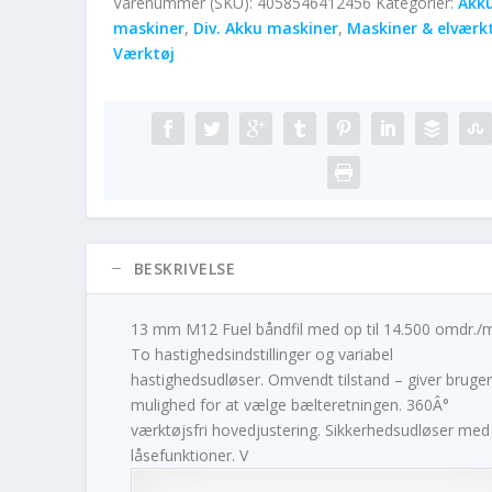
Varenummer (SKU):
4058546412456
Kategorier:
Akk
maskiner
,
Div. Akku maskiner
,
Maskiner & elværk
Værktøj
BESKRIVELSE
13 mm M12 Fuel båndfil med op til 14.500 omdr./m
To hastighedsindstillinger og variabel
hastighedsudløser. Omvendt tilstand – giver bruge
mulighed for at vælge bælteretningen. 360Â°
værktøjsfri hovedjustering. Sikkerhedsudløser med
låsefunktioner. V