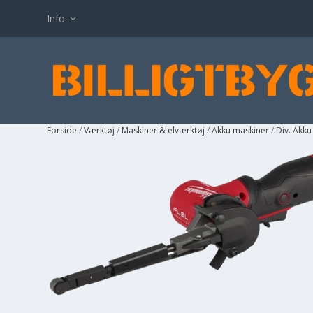
Info
Forside
/
Værktøj
/
Maskiner & elværktøj
/
Akku maskiner
/
Div. Akk