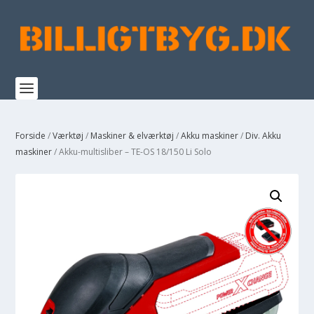
Forside
/
Værktøj
/
Maskiner & elværktøj
/
Akku maskiner
/
Div. Akku
maskiner
/ Akku-multisliber – TE-OS 18/150 Li Solo