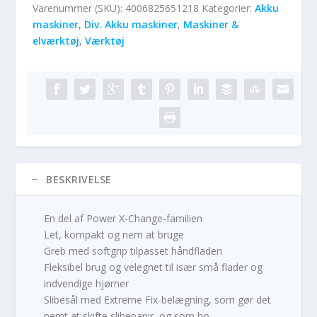
Varenummer (SKU):
4006825651218
Kategorier:
Akku
maskiner
,
Div. Akku maskiner
,
Maskiner &
elværktøj
,
Værktøj
BESKRIVELSE
En del af Power X-Change-familien
Let, kompakt og nem at bruge
Greb med softgrip tilpasset håndfladen
Fleksibel brug og velegnet til især små flader og
indvendige hjørner
Slibesål med Extreme Fix-belægning, som gør det
nemt at skifte slibepapir, og som ho