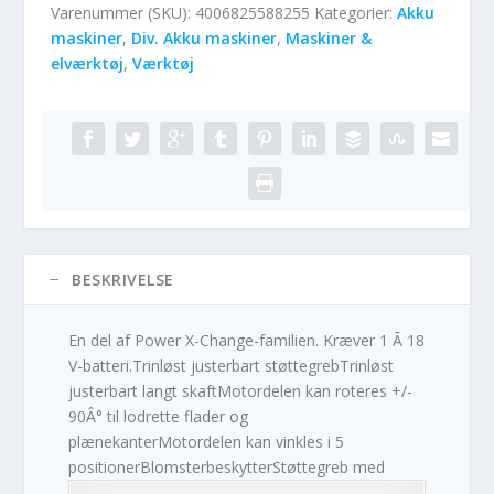
Varenummer (SKU):
4006825588255
Kategorier:
Akku
maskiner
,
Div. Akku maskiner
,
Maskiner &
elværktøj
,
Værktøj
BESKRIVELSE
En del af Power X-Change-familien. Kræver 1 Ã 18
V-batteri.Trinløst justerbart støttegrebTrinløst
justerbart langt skaftMotordelen kan roteres +/-
90Â° til lodrette flader og
plænekanterMotordelen kan vinkles i 5
positionerBlomsterbeskytterStøttegreb med