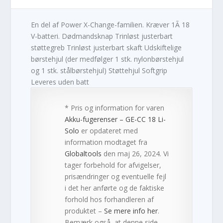
En del af Power X-Change-familien. Kræver 1Ã 18
V-batteri. Dødmandsknap Trinløst justerbart
støttegreb Trinløst justerbart skaft Udskiftelige
børstehjul (der medfølger 1 stk. nylonbørstehjul
og 1 stk. stålbørstehjul) Støttehjul Softgrip
Leveres uden batt
* Pris og information for varen
Akku-fugerenser – GE-CC 18 Li-
Solo
er opdateret med
information modtaget fra
Globaltools
den maj 26, 2024. Vi
tager forbehold for afvigelser,
prisændringer og eventuelle fejl
i det her anførte og de faktiske
forhold hos forhandleren af
produktet –
Se mere info her
.
Bemærk også, at denne side