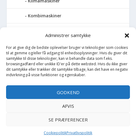
Klimamaskiner
Kombimaskiner
Kompressor
Administrer samtykke
Pressemaskiner
For at give dig de bedste oplevelser bruger vi teknologier som cookies
til at gemme og/eller få adgang til enhedsoplysninger. Hvis du giver dit
samtykke til disse teknologier, kan vi behandle data som f.eks.
Save
browsingadfærd eller unikke ID'er på dette websted. Hvis du ikke giver
dit samtykke eller trækker dit samtykke tilbage, kan det have en negativ
Slibemaskiner
indvirkning på visse funktioner og egenskaber.
Svejser
GODKEND
Søjlebore- & bænkboremaskiner
AFVIS
SE PRÆFERENCER
Copyright BilligtByg.dk -
-
Cookie politik
Privatlivspolitik
Cookiepolitik
Privatlivspolitik