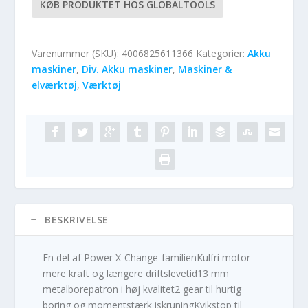
KØB PRODUKTET HOS GLOBALTOOLS
Varenummer (SKU):
4006825611366
Kategorier:
Akku
maskiner
,
Div. Akku maskiner
,
Maskiner &
elværktøj
,
Værktøj
BESKRIVELSE
En del af Power X-Change-familienKulfri motor –
mere kraft og længere driftslevetid13 mm
metalborepatron i høj kvalitet2 gear til hurtig
boring og momentstærk iskruningKvikstop til