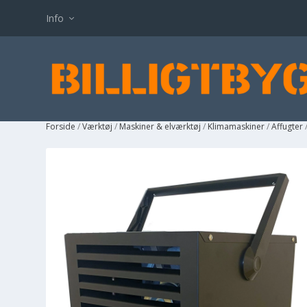
Info
Forside
/
Værktøj
/
Maskiner & elværktøj
/
Klimamaskiner
/
Affugter