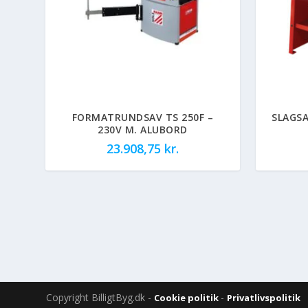
FORMATRUNDSAV TS 250F –
SLAGS
230V M. ALUBORD
23.908,75
kr.
Copyright BilligtByg.dk -
-
Cookie politik
Privatlivspolitik