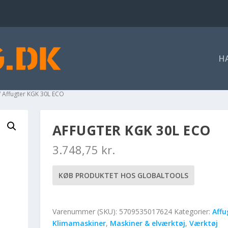
H
/ Affugter KGK 30L ECO
AFFUGTER KGK 30L ECO
3.748,75
kr.
KØB PRODUKTET HOS GLOBALTOOLS
Varenummer (SKU):
5709535017624
Kategorier:
Affu
Klimamaskiner
,
Maskiner & elværktøj
,
Værktøj