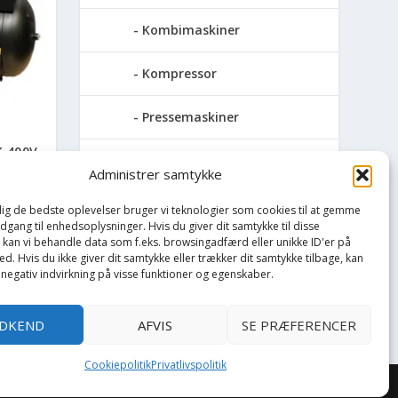
Kombimaskiner
Kompressor
Pressemaskiner
K 400V
Save
Administrer samtykke
Slibemaskiner
 dig de bedste oplevelser bruger vi teknologier som cookies til at gemme
adgang til enhedsoplysninger. Hvis du giver dit samtykke til disse
, kan vi behandle data som f.eks. browsingadfærd eller unikke ID'er på
Svejser
d. Hvis du ikke giver dit samtykke eller trækker dit samtykke tilbage, kan
 negativ indvirkning på visse funktioner og egenskaber.
Søjlebore- &
bænkboremaskiner
DKEND
AFVIS
SE PRÆFERENCER
Cookiepolitik
Privatlivspolitik