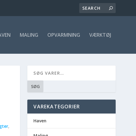
AVEN
MALING
OPVARMNING
VÆRKTØJ
SØG
VAREKATEGORIER
Haven
gter
,
Maling