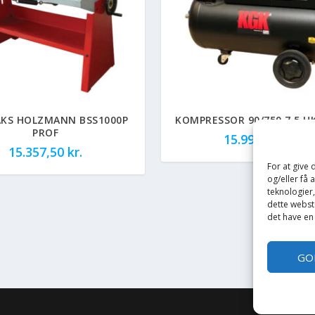
AKS HOLZMANN BSS1000P
KOMPRESSOR 90/750 7,5 H
PROF
15.999,00
kr.
15.357,50
kr.
For at give
og/eller få 
teknologier
dette webste
det have en
GO