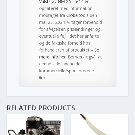
Vulststav HM 2A – ø14
er
opdateret med information
modtaget fra
Globaltools
den
maj 26, 2024. Vi tager forbehold
for afvigelser, prisændringer og
eventuelle fejl i det her anførte
og de faktiske forhold hos
forhandleren af produktet –
Se
mere info her
. Bemærk også, at
denne side indeholder
kommercielle/sponsorerede
links.
RELATED PRODUCTS