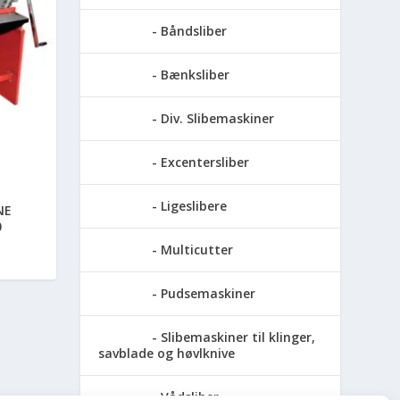
Båndsliber
Bænksliber
Div. Slibemaskiner
Excentersliber
Ligeslibere
NE
0
Multicutter
Pudsemaskiner
Slibemaskiner til klinger,
savblade og høvlknive
Vådsliber