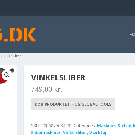
H
r
/ Vinkelsliber
VINKELSLIBER
749,00
kr.
KØB PRODUKTET HOS GLOBALTOOLS
SKU:
4006825634990
Categories:
Maskiner & elværk
Slibemaskiner
,
Vinkelsliber
,
Værktøj