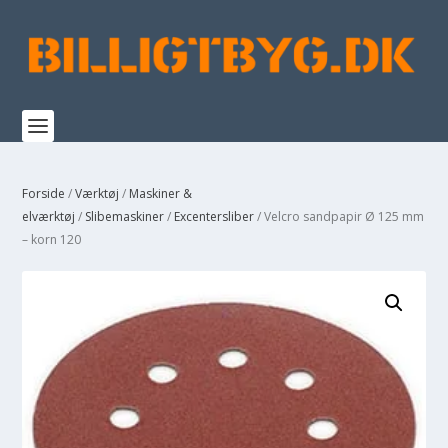
Forside
/
Værktøj
/
Maskiner &
elværktøj
/
Slibemaskiner
/
Excentersliber
/ Velcro sandpapir Ø 125 mm
– korn 120