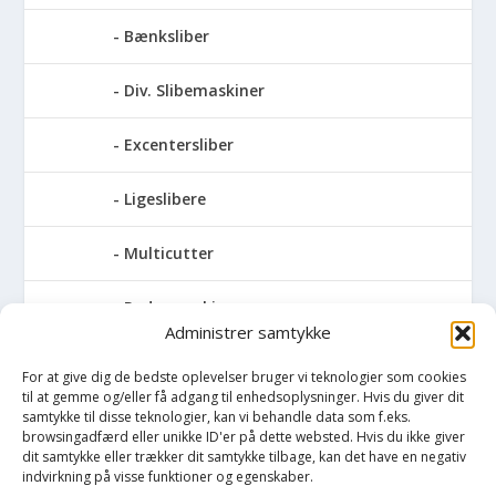
Bænksliber
Div. Slibemaskiner
Excentersliber
Ligeslibere
Multicutter
Pudsemaskiner
Administrer samtykke
Slibemaskiner til klinger, savblade og
For at give dig de bedste oplevelser bruger vi teknologier som cookies
høvlknive
til at gemme og/eller få adgang til enhedsoplysninger. Hvis du giver dit
samtykke til disse teknologier, kan vi behandle data som f.eks.
Vådsliber
browsingadfærd eller unikke ID'er på dette websted. Hvis du ikke giver
dit samtykke eller trækker dit samtykke tilbage, kan det have en negativ
indvirkning på visse funktioner og egenskaber.
Vinkelsliber