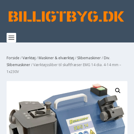
Forside
/
Værktøj
/
Maskiner & elværktøj
/
Slibemaskiner
/
Div.
Slibemaskiner
/ Værktøjssliber til skaftfræser EMG 14 dia. 4-14 mm –
1x230V