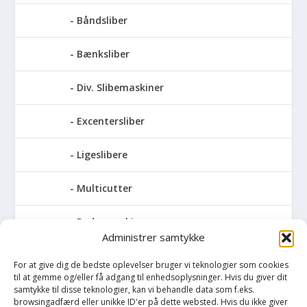
Båndsliber
Bænksliber
Div. Slibemaskiner
Excentersliber
Ligeslibere
Multicutter
Pudsemaskiner
Administrer samtykke
Slibemaskiner til klinger, savblade og
For at give dig de bedste oplevelser bruger vi teknologier som cookies
høvlknive
til at gemme og/eller få adgang til enhedsoplysninger. Hvis du giver dit
samtykke til disse teknologier, kan vi behandle data som f.eks.
Vådsliber
browsingadfærd eller unikke ID'er på dette websted. Hvis du ikke giver