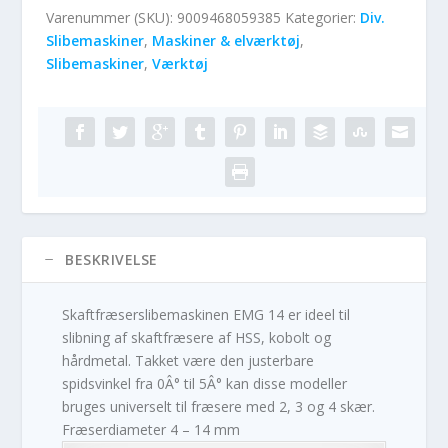
Varenummer (SKU):
9009468059385
Kategorier:
Div.
Slibemaskiner
,
Maskiner & elværktøj
,
Slibemaskiner
,
Værktøj
BESKRIVELSE
Skaftfræserslibemaskinen EMG 14 er ideel til
slibning af skaftfræsere af HSS, kobolt og
hårdmetal. Takket være den justerbare
spidsvinkel fra 0Â° til 5Â° kan disse modeller
bruges universelt til fræsere med 2, 3 og 4 skær.
Fræserdiameter 4 – 14 mm