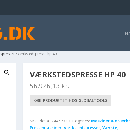
H
spresser
/ Værkstedspresse hp 40
VÆRKSTEDSPRESSE HP 40
56.926,13
kr.
KØB PRODUKTET HOS GLOBALTOOLS
SKU:
de9a1244527a
Categories:
Maskiner & elværkt
Pressemaskiner
,
Værkstedspresser
,
Værktøj