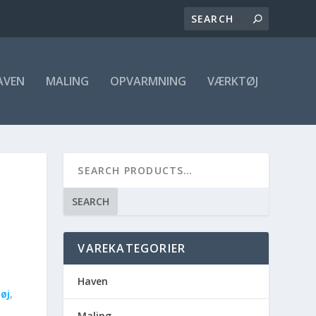
AVEN
MALING
OPVARMNING
VÆRKTØJ
SEARCH
VAREKATEGORIER
Haven
øj
,
Maling