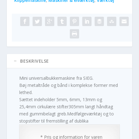
Klippemaskine
,
Maskiner & elværktøj
,
Værktøj
BESKRIVELSE
Mini universalbukkemaskine fra SIEG.
Bøj metaltråde og bånd i komplekse former med
lethed.
Sættet indeholder 5mm, 6mm, 13mm og
25,4mm cirkulære stifter305mm langt håndtag
med gummibelagt greb.Medfølgeværktøj og to
stopstifter til fremstilling af dublika
* Pris og information for varen