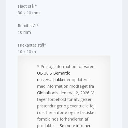
Fladt stål*
30 x 10 mm
Rundt stål*
10 mm
Firekantet stål*
10 x 10 m
* Pris og information for varen
UB 30 S Bernardo
universalbukker
er opdateret
med information modtaget fra
Globaltools
den maj 2, 2026. Vi
tager forbehold for afvigelser,
prisændringer og eventuelle fejl
i det her anførte og de faktiske
forhold hos forhandleren af
produktet –
Se mere info her
.