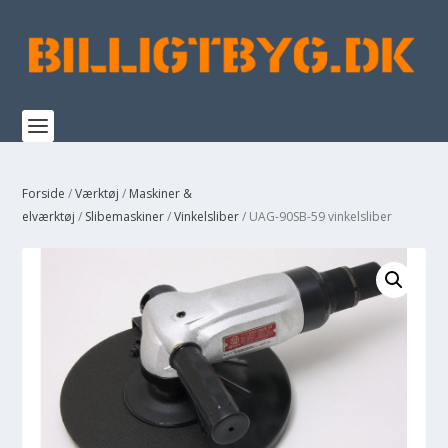
Forside
/
Værktøj
/
Maskiner &
elværktøj
/
Slibemaskiner
/
Vinkelsliber
/ UAG-90SB-59 vinkelsliber