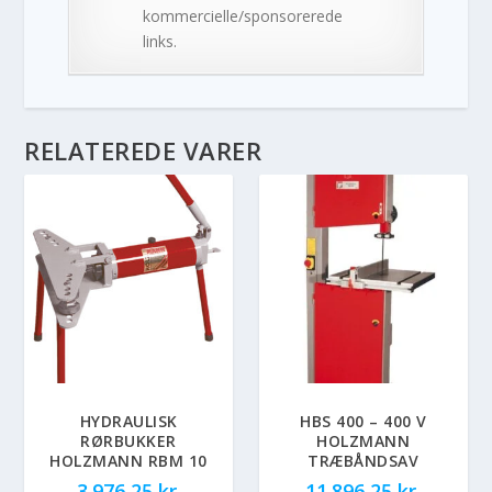
kommercielle/sponsorerede
links.
RELATEREDE VARER
HYDRAULISK
HBS 400 – 400 V
RØRBUKKER
HOLZMANN
HOLZMANN RBM 10
TRÆBÅNDSAV
3.976,25
kr.
11.896,25
kr.