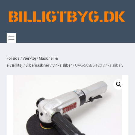
Forside
/
Værktøj
/
Maskiner &
elværktøj
/
Slibemaskiner
/
Vinkelsliber
/ UAG-50SBL-120 vinkelsliber,