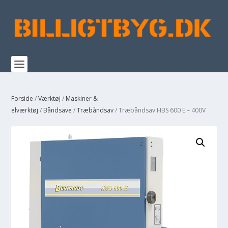
Forside
/
Værktøj
/
Maskiner &
elværktøj
/
Båndsave
/
Træbåndsav
/ Træbåndsav HBS 600 E – 400V