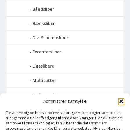
Båndsliber
Bænksliber
Div. Slibemaskiner
Excentersliber
Ligeslibere
Multicutter
Pudsemaskiner
Administrer samtykke
Slibemaskiner til klinger, savblade og
For at give dig de bedste oplevelser bruger vi teknologier som cookies
høvlknive
til at gemme og/eller få adgang til enhedsoplysninger. Hvis du giver dit
samtykke til disse teknologier, kan vi behandle data som f.eks.
Vådsliber
browsingadfærd eller unikke ID'er på dette websted. Hvis du ikke giver