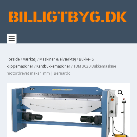
Forside
/
Værktøj
/
Maskiner & elværktøj
/
Bukke- &
klippemaskiner
/
Kantbukkemaskiner
/ TBM 3020 Bukkemaskine
motordrevet maks 1 mm | Bernardo