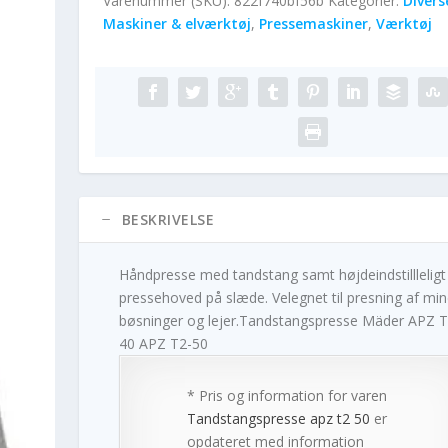
Varenummer (SKU):
822f740bf56b
Kategorier:
Divers
Maskiner & elværktøj
,
Pressemaskiner
,
Værktøj
BESKRIVELSE
Håndpresse med tandstang samt højdeindstillleligt
pressehoved på slæde. Velegnet til presning af mi
bøsninger og lejer.Tandstangspresse Mäder APZ T
40 APZ T2-50
* Pris og information for varen
Tandstangspresse apz t2 50
er
opdateret med information