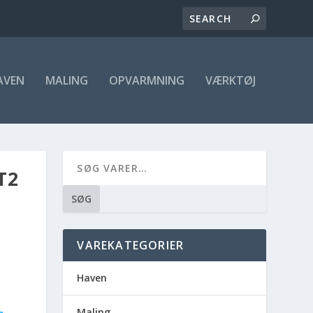
AVEN
MALING
OPVARMNING
VÆRKTØJ
T2
SØG
VAREKATEGORIER
Haven
Maling