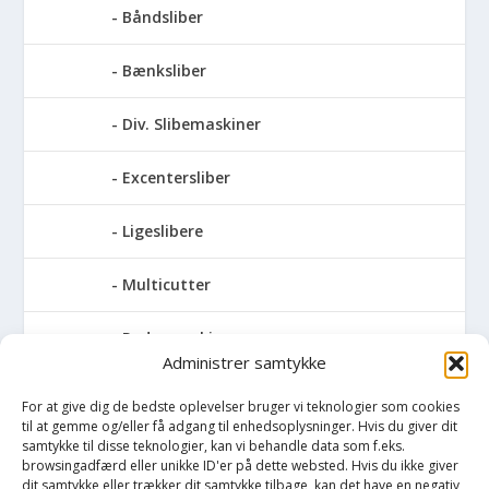
Båndsliber
Bænksliber
Div. Slibemaskiner
Excentersliber
Ligeslibere
Multicutter
Pudsemaskiner
Administrer samtykke
Slibemaskiner til klinger, savblade og
For at give dig de bedste oplevelser bruger vi teknologier som cookies
høvlknive
til at gemme og/eller få adgang til enhedsoplysninger. Hvis du giver dit
samtykke til disse teknologier, kan vi behandle data som f.eks.
Vådsliber
browsingadfærd eller unikke ID'er på dette websted. Hvis du ikke giver
dit samtykke eller trækker dit samtykke tilbage, kan det have en negativ