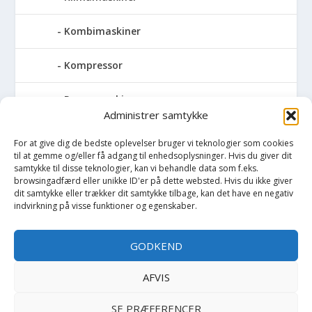
Kombimaskiner
Kompressor
Pressemaskiner
Administrer samtykke
Save
For at give dig de bedste oplevelser bruger vi teknologier som cookies
til at gemme og/eller få adgang til enhedsoplysninger. Hvis du giver dit
Slibemaskiner
samtykke til disse teknologier, kan vi behandle data som f.eks.
browsingadfærd eller unikke ID'er på dette websted. Hvis du ikke giver
dit samtykke eller trækker dit samtykke tilbage, kan det have en negativ
Svejser
indvirkning på visse funktioner og egenskaber.
Søjlebore- & bænkboremaskiner
GODKEND
Div. Søjleboremaskiner og
AFVIS
bænkboremaskiner
SE PRÆFERENCER