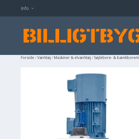
Info
Forside
/
Værktøj
/
Maskiner & elværktøj
/
Søjlebore- & bænkborem