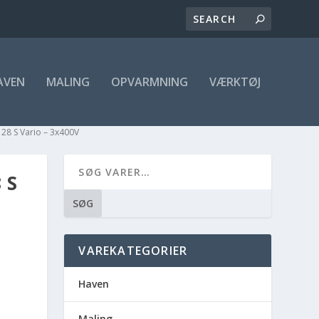
AVEN
MALING
OPVARMNING
VÆRKTØJ
28 S Vario – 3x400V
 S
SØG
VAREKATEGORIER
Haven
Maling