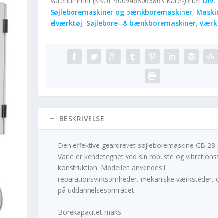
Varenummer (SKU):
9009468063863
Kategorier:
Div.
Søjleboremaskiner og bænkboremaskiner
,
Maski
elværktøj
,
Søjlebore- & bænkboremaskiner
,
Værk
BESKRIVELSE
Den effektive geardrevet søjleboremaskine GB 28 
Vario er kendetegnet ved sin robuste og vibrationsf
konstruktion. Modellen anvendes i
reparationsvirksomheder, mekaniske værksteder, 
på uddannelsesområdet.
Borekapacitet maks.