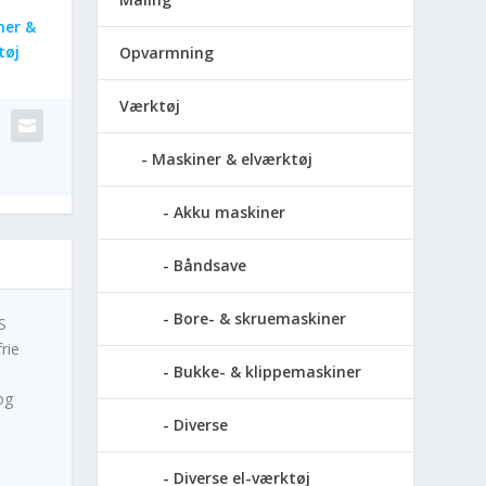
ner &
tøj
Opvarmning
Værktøj
Maskiner & elværktøj
Akku maskiner
Båndsave
Bore- & skruemaskiner
S
rie
Bukke- & klippemaskiner
og
Diverse
Diverse el-værktøj