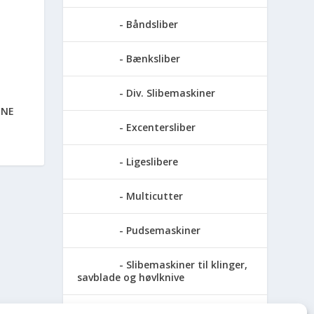
Båndsliber
Bænksliber
Div. Slibemaskiner
INE
Excentersliber
Ligeslibere
Multicutter
Pudsemaskiner
Slibemaskiner til klinger,
savblade og høvlknive
Vådsliber