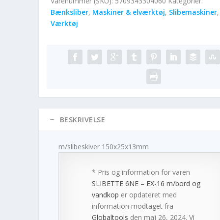
Varenummer (SKU):
5709343304060
Kategorier:
Bænksliber
,
Maskiner & elværktøj
,
Slibemaskiner
,
Værktøj
BESKRIVELSE
m/slibeskiver 150x25x13mm
* Pris og information for varen
SLIBETTE 6NE – EX-16 m/bord og
vandkop
er opdateret med
information modtaget fra
Globaltools
den maj 26, 2024. Vi