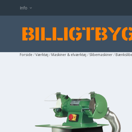
Info
Forside
/
Værktøj
/
Maskiner & elværktøj
/
Slibemaskiner
/
Bænkslib