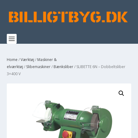
Home
/
Værktøj
/
Maskiner &
elværktøj
/
Slibemaskiner
/
Bænksliber
/ SLIBETTE 6N – Dobbeltsliber
3×400 V