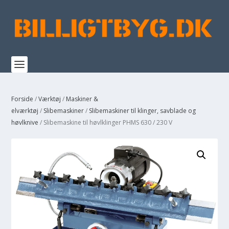
Forside
/
Værktøj
/
Maskiner &
elværktøj
/
Slibemaskiner
/
Slibemaskiner til klinger, savblade og
høvlknive
/ Slibemaskine til høvlklinger PHMS 630 / 230 V