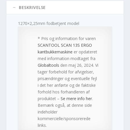
BESKRIVELSE
1270×2,25mm fodbetjent model
* Pris og information for varen
SCANTOOL SCAN 13S ERGO
kantbukkemaskine
er opdateret
med information modtaget fra
Globaltools
den maj 26, 2024. Vi
tager forbehold for afvigelser,
prisændringer og eventuelle fejl
i det her anførte og de faktiske
forhold hos forhandleren af
produktet –
Se mere info her
.
Bemærk også, at denne side
indeholder
kommercielle/sponsorerede
links.