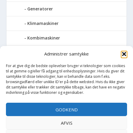
Generatorer
Klimamaskiner
Kombimaskiner
Kompressor
Administrer samtykke
For at give dig de bedste oplevelser bruger vi teknologier som cookies
Pressemaskiner
til at gemme og/eller få adgang til enhedsoplysninger. Hvis du giver dit
samtykke til disse teknologier, kan vi behandle data som f.eks.
Save
browsingadfærd eller unikke ID'er på dette websted. Hvis du ikke giver
dit samtykke eller trækker dit samtykke tilbage, kan det have en negativ
indvirkning på visse funktioner og egenskaber.
Slibemaskiner
GODKEND
Svejser
AFVIS
Søjlebore- & bænkboremaskiner