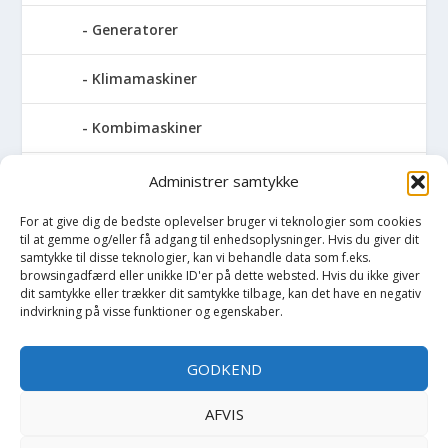
Generatorer
Klimamaskiner
Kombimaskiner
Kompressor
Administrer samtykke
For at give dig de bedste oplevelser bruger vi teknologier som cookies
Pressemaskiner
til at gemme og/eller få adgang til enhedsoplysninger. Hvis du giver dit
samtykke til disse teknologier, kan vi behandle data som f.eks.
Save
browsingadfærd eller unikke ID'er på dette websted. Hvis du ikke giver
dit samtykke eller trækker dit samtykke tilbage, kan det have en negativ
indvirkning på visse funktioner og egenskaber.
Slibemaskiner
GODKEND
Svejser
AFVIS
Søjlebore- & bænkboremaskiner