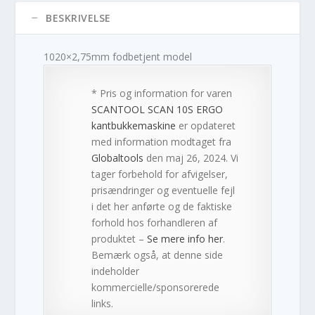
BESKRIVELSE
1020×2,75mm fodbetjent model
* Pris og information for varen
SCANTOOL SCAN 10S ERGO
kantbukkemaskine
er opdateret
med information modtaget fra
Globaltools
den maj 26, 2024. Vi
tager forbehold for afvigelser,
prisændringer og eventuelle fejl
i det her anførte og de faktiske
forhold hos forhandleren af
produktet –
Se mere info her
.
Bemærk også, at denne side
indeholder
kommercielle/sponsorerede
links.