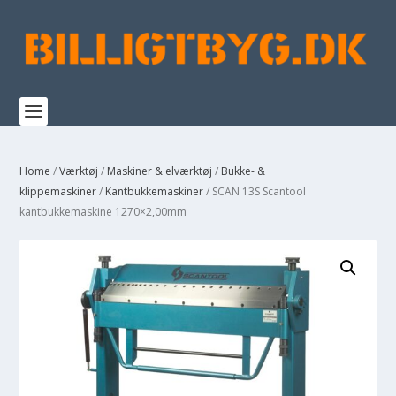
Home
/
Værktøj
/
Maskiner & elværktøj
/
Bukke- &
klippemaskiner
/
Kantbukkemaskiner
/ SCAN 13S Scantool
kantbukkemaskine 1270×2,00mm