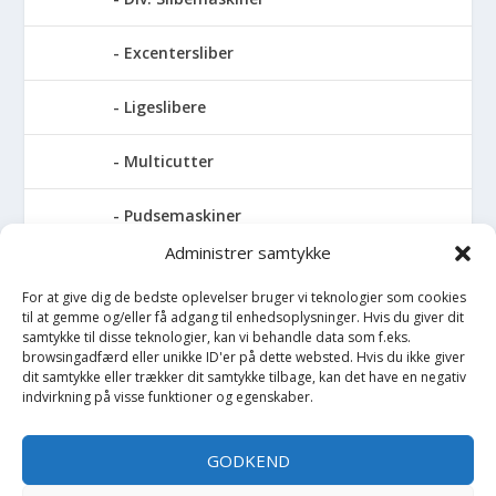
Excentersliber
Ligeslibere
Multicutter
Pudsemaskiner
Administrer samtykke
Slibemaskiner til klinger, savblade og
høvlknive
For at give dig de bedste oplevelser bruger vi teknologier som cookies
til at gemme og/eller få adgang til enhedsoplysninger. Hvis du giver dit
samtykke til disse teknologier, kan vi behandle data som f.eks.
Vådsliber
browsingadfærd eller unikke ID'er på dette websted. Hvis du ikke giver
dit samtykke eller trækker dit samtykke tilbage, kan det have en negativ
Vinkelsliber
indvirkning på visse funktioner og egenskaber.
Svejser
GODKEND