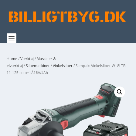
Home
/
Værktøj
/
Maskiner &
elværktøj
/
Slibemaskiner
/
Vinkelsliber
/ Sampak: Vinkelsliber W18LTBL
11-125 solo+1Ã18V/4Ah