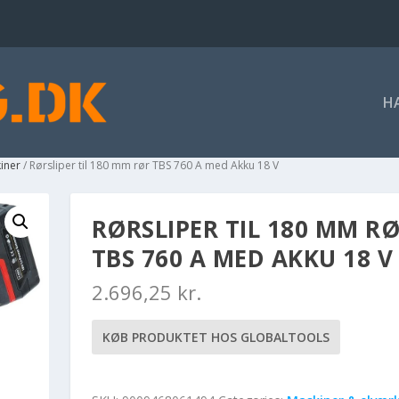
H
iner
/ Rørsliper til 180 mm rør TBS 760 A med Akku 18 V
RØRSLIPER TIL 180 MM R
TBS 760 A MED AKKU 18 V
2.696,25
kr.
KØB PRODUKTET HOS GLOBALTOOLS