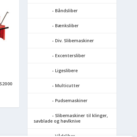
Båndsliber
Bænksliber
Div. Slibemaskiner
Excentersliber
Ligeslibere
S2000
Multicutter
Pudsemaskiner
Slibemaskiner til klinger,
savblade og høvlknive
Vådsliber