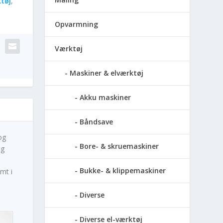
tøj
,
Opvarmning
Værktøj
Maskiner & elværktøj
Akku maskiner
Båndsave
og
Bore- & skruemaskiner
og
Bukke- & klippemaskiner
mt i
Diverse
Diverse el-værktøj