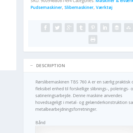
SKU:
9009468061494
Categories:
Maskiner & elværk
Pudsemaskiner
,
Slibemaskiner
,
Værktøj
DESCRIPTION
Rørslibemaskinen TBS 760 A er en særlig praktisk 
fleksibel enhed til forskellige slibnings-, polerings- 
satineringsarbejde. Denne maskine anvendes
hovedsageligt i metal- og gelænderkonstruktion sa
metalbearbejdningsforretninger.
Bånd