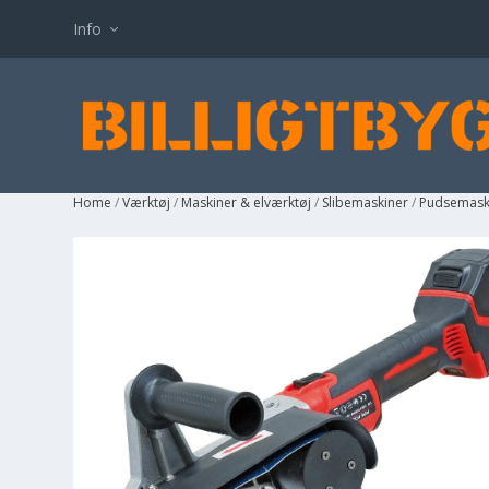
Info
Home
/
Værktøj
/
Maskiner & elværktøj
/
Slibemaskiner
/
Pudsemask